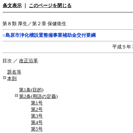
条文表示
｜
このページを閉じる
第８類 厚生／第２章 保健衛生
○島原市浄化槽設置整備事業補助金交付要綱
平成５年
目次
／
改正沿革
題名等
本則
第1条(目的)
第2条(用語の定義)
第1号
第2号
第3号
第4号
第5号