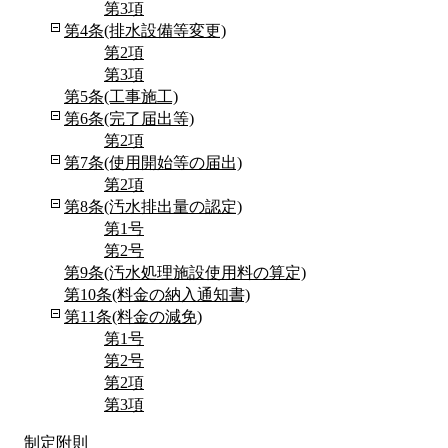
第3項
第4条(排水設備等変更)
第2項
第3項
第5条(工事施工)
第6条(完了届出等)
第2項
第7条(使用開始等の届出)
第2項
第8条(汚水排出量の認定)
第1号
第2号
第9条(汚水処理施設使用料の算定)
第10条(料金の納入通知書)
第11条(料金の減免)
第1号
第2号
第2項
第3項
制定附則