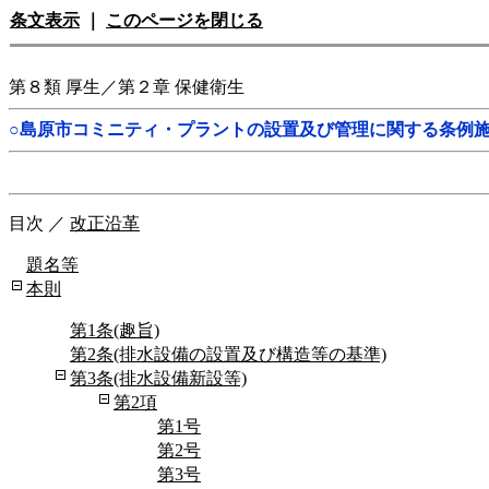
条文表示
｜
このページを閉じる
第８類 厚生／第２章 保健衛生
○島原市コミニティ・プラントの設置及び管理に関する条例
目次
／
改正沿革
題名等
本則
第1条(趣旨)
第2条(排水設備の設置及び構造等の基準)
第3条(排水設備新設等)
第2項
第1号
第2号
第3号