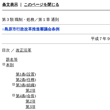
条文表示
｜
このページを閉じる
第３類 職制・処務／第１章 通則
○島原市行政改革推進審議会条例
平成７年
目次
／
改正沿革
題名等
本則
第1条(設置)
第2条(任務)
第3条(組織)
第2項
第4条(会長)
第2項
第3項