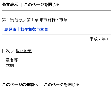
条文表示
｜
このページを閉じる
第１類 総規／第１章 市制施行・市章
○島原市非核平和都市宣言
平成７年１
目次
／
改正沿革
題名等
本則
このページの先頭へ
｜
このページを閉じる