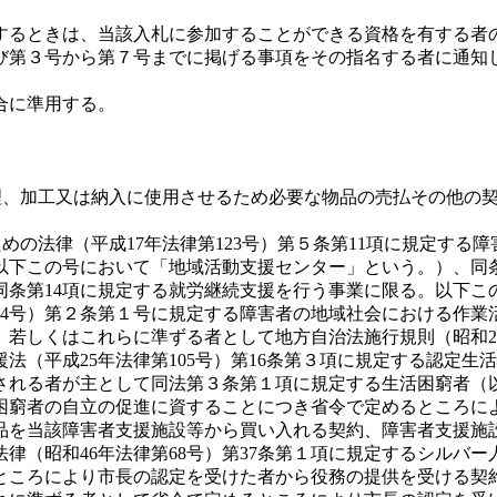
るときは、当該入札に参加することができる資格を有する者
び第３号から第７号までに掲げる事項をその指名する者に通知
合に準用する。
修理、加工又は納入に使用させるため必要な物品の売払その他の
めの法律（平成17年法律第123号）第５条第11項に規定す
（以下この号において「地域活動支援センター」という。）、同
同条第14項に規定する就労継続支援を行う事業に限る。以下
84号）第２条第１号に規定する障害者の地域社会における作業
若しくはこれらに準ずる者として地方自治法施行規則（昭和2
法（平成25年法律第105号）第16条第３項に規定する認定
される者が主として同法第３条第１項に規定する生活困窮者（
困窮者の自立の促進に資することにつき省令で定めるところに
品を当該障害者支援施設等から買い入れる契約、障害者支援施
律（昭和46年法律第68号）第37条第１項に規定するシルバ
ころにより市長の認定を受けた者から役務の提供を受ける契約、