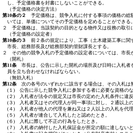
し、予定価格書を封書にしないことができる。
（予定価格の決定方法）
第10条の２
予定価格は、競争入札に付する事項の価格の総額
いては、単価についてその予定価格を定めることができる
２ 予定価格は、当該契約の目的となる物件又は役務の取引
（予定価格の設定者）
第10条の３
前２条の規定により、工事（土木建築工事に関す
市長、総務部長及び総務部契約管財課長とする。
２ その他の競争入札の予定価格の設定者については、市長
（開札）
第11条
市長は、公告に示した開札の場所及び日時に入札者を
員を立ち合わせなければならない。
（無効入札）
第12条
次の各号のいずれかに該当する場合は、その入札は
(１) 公告に示した競争入札に参加する者に必要な資格の
(２) 入札者が法令の規定又は市長の定めた入札条件に違
(３) 入札者又はその代理人が同一事項に対し、２通以上
(４) 入札者が他人の代理を兼ね又は２人以上の入札を代
(５) 入札者が連合して入札したと認めたとき。
(６) 入札に際して不正の行為をしたとき。
(７) 入札者の納付した入札保証金が所定の額に達しない