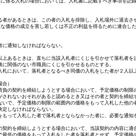
テムに係る入札の場合においては、入札書に記載すべき事項を記
者があるときは、この者の入札を排除し、入札場外に退去さ
正な価格の成立を害し若しくは不正の利益を得るために連合し
者に通知しなければならない。
上あるときは、直ちに当該入札者にくじを引かせて落札者を
務に関係のない市職員にくじを引かせるものとする。
入札において、落札者となるべき同価の入札をした者が２人以
場合）
負の契約を締結しようとする場合において、予定価格の制限
がされないおそれがあると認めるとき又はその者と契約を締結
ないで、予定価格の制限の範囲内の価格をもって入札した他の
決定しなければならない。
をもって入札した者で落札者とならなかった者に、必要な通知
の契約を締結しようとする場合において、当該契約の内容に適
で最低の価格をもって入札をした者を落札者とせず、予定価格