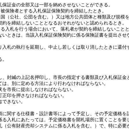
保証金の全部又は一部を納めさせないことができる。
を被保険者とする入札保証保険契約を締結したとき。
間に国（公社、公団を含む。）又は地方公共団体と種類及び規模
契約を締結しないこととなるおそれがないと認められるとき。
よる入札を行う場合において、落札者が契約を締結しないこと
ないときは、当該入札保証保険契約に係る保険証書を提出させ
入札の執行を延期し、中止し若しくは取り消したときに還付
る。
、封緘の上記名押印し、市長の指定する書類及び入札保証金
ては、別に定める方法により行わなければならない。
状を市長に提出しなければならない。
訂正印を押さなければならない。
はできない。
に関する仕様書・設計書等によって予定し、その予定価格を
係る入札にあたっては、予定価格書を開札場所に置くことを要
札（公有財産売却システムに係る入札を含む。）で、特に必要