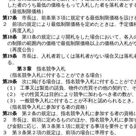
した者のうち最低の価格をもって入札した者を落札者とす
（最低制限価格）
第17条
市長は、前条第３項に規定する最低制限価格を設ける
２ 前項の規定により最低制限価格を定めたときは、予定価
（再度入札）
第18条
第11条の規定により開札をした場合において、各人
の制限の範囲内の価格で最低制限価格以上の価格の入札が
（再度公告）
第19条
市長は、入札者若しくは落札者がない場合又は落札者
る。
第３章
指名競争入札
（指名競争入札に付することができる場合）
第20条
次に掲げる場合は、指名競争入札に付することがで
(１) 工事又は製造の請負、物件の売買その他の契約で、
(２) その性質又は目的により競争に加わるべき者の数が
(３) 一般競争入札に付することが不利と認められるとき
（指名競争入札に参加する者の資格）
第21条
第２条の規定は、指名競争入札に参加する者の資格
２ 市長は、前項に定めるもののほか、指名競争入札に参加
び金額に応じ、第３条第１項に規定する事項を要件とする
３ 第３条第２項の規定は、前項の場合に準用する。