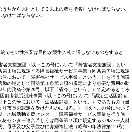
のうちから原則として３以上の者を指名しなければならない。
しなければならない。
契約でその性質又は目的が競争入札に適しないものをすると
る障害者支援施設（以下この号において「障害者支援施設」とい
条第１項に規定する障害福祉サービス事業（同条第７項に規定
この号において「障害福祉サービス事業」という。）を行う施設
活動の場として同法第18条第３項の規定により必要な費用の助
2年内務省令第29号。以下「省令」という。）で定めるところ
生活困窮者就労訓練事業（以下この号において「認定生活困窮者
以下この号において「生活困窮者」という。）であるもの（当
より市長の認定を受けたものに限る。）（以下この号において
設、地域活動支援センター、障害福祉サービス事業を行う施
ー人材センター連合若しくは同条第２項に規定するシルバー人材
母子及び父子並びに寡婦福祉法（昭和39年法律第129号）