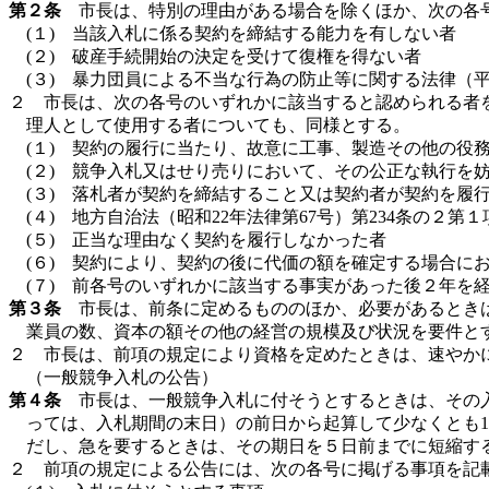
第２条
市長は、特別の理由がある場合を除くほか、次の各号
(１) 当該入札に係る契約を締結する能力を有しない者
(２) 破産手続開始の決定を受けて復権を得ない者
(３) 暴力団員による不当な行為の防止等に関する法律（平
２ 市長は、次の各号のいずれかに該当すると認められる者
理人として使用する者についても、同様とする。
(１) 契約の履行に当たり、故意に工事、製造その他の役
(２) 競争入札又はせり売りにおいて、その公正な執行を
(３) 落札者が契約を締結すること又は契約者が契約を履
(４) 地方自治法（昭和22年法律第67号）第234条の
(５) 正当な理由なく契約を履行しなかった者
(６) 契約により、契約の後に代価の額を確定する場合に
(７) 前各号のいずれかに該当する事実があった後２年を
第３条
市長は、前条に定めるもののほか、必要があるときは
業員の数、資本の額その他の経営の規模及び状況を要件と
２ 市長は、前項の規定により資格を定めたときは、速やか
（一般競争入札の公告）
第４条
市長は、一般競争入札に付そうとするときは、その入
っては、入札期間の末日）の前日から起算して少なくとも
だし、急を要するときは、その期日を５日前までに短縮す
２ 前項の規定による公告には、次の各号に掲げる事項を記