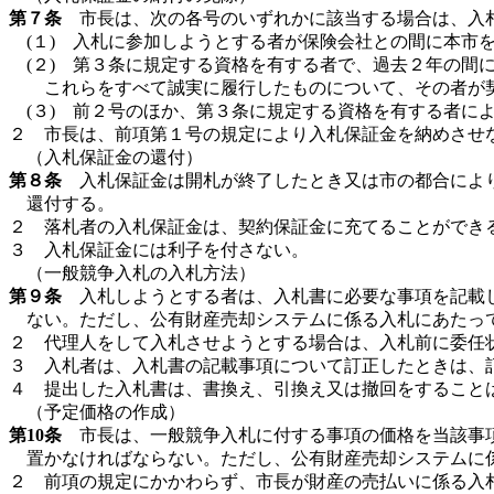
第７条
市長は、次の各号のいずれかに該当する場合は、入札
(１) 入札に参加しようとする者が保険会社との間に本市
(２) 第３条に規定する資格を有する者で、過去２年の
これらをすべて誠実に履行したものについて、その者が
(３) 前２号のほか、第３条に規定する資格を有する者に
２ 市長は、前項第１号の規定により入札保証金を納めさせ
（入札保証金の還付）
第８条
入札保証金は開札が終了したとき又は市の都合により
還付する。
２ 落札者の入札保証金は、契約保証金に充てることができ
３ 入札保証金には利子を付さない。
（一般競争入札の入札方法）
第９条
入札しようとする者は、入札書に必要な事項を記載し
ない。ただし、公有財産売却システムに係る入札にあたっ
２ 代理人をして入札させようとする場合は、入札前に委任
３ 入札者は、入札書の記載事項について訂正したときは、
４ 提出した入札書は、書換え、引換え又は撤回をすること
（予定価格の作成）
第10条
市長は、一般競争入札に付する事項の価格を当該事項
置かなければならない。ただし、公有財産売却システムに
２ 前項の規定にかかわらず、市長が財産の売払いに係る入