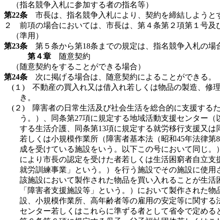
（指名競争入札に参加する者の指名等）
第22条
市長は、指名競争入札により、契約を締結しようとす
２ 前項の場合においては、市長は、第４条第２項第１号及
（準用）
第23条
第５条から第18条までの規定は、指名競争入札の場
第４章
随意契約
（随意契約をすることができる場合）
第24条
次に掲げる場合は、随意契約によることができる。
(１) 不動産の買入れ又は借入れ若しくは物品の製造、
き。
(２) 障害者の日常生活及び社会生活を総合的に支援するた
う。）、同条第27項に規定する地域活動支援センター
する生活介護、同条第13項に規定する就労移行支援又は
若しくは小規模作業所（障害者基本法（昭和45年法律第
成を受けている施設をいう。以下この号において同じ。）
により市長の認定を受けた者若しくは生活困窮者自立支援
就労訓練事業」という。）を行う施設でその施設に使用
該施設において製作された物品を買い入れることが生活
「障害者支援施設等」という。）において製作された物
設、小規模作業所、高年齢者等の雇用の安定等に関する法
センター若しくはこれらに準ずる者として省令で定めると