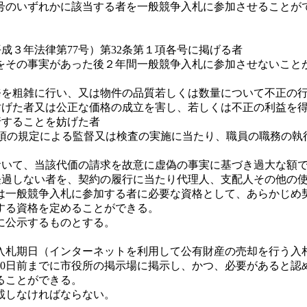
のいずれかに該当する者を一般競争入札に参加させることが
成３年法律第77号）第32条第１項各号に掲げる者
をその事実があった後２年間一般競争入札に参加させないこと
務を粗雑に行い、又は物件の品質若しくは数量について不正の
妨げた者又は公正な価格の成立を害し、若しくは不正の利益を
行することを妨げた者
２第１項の規定による監督又は検査の実施に当たり、職員の職務の
おいて、当該代価の請求を故意に虚偽の事実に基づき過大な額
経過しない者を、契約の履行に当たり代理人、支配人その他の
一般競争入札に参加する者に必要な資格として、あらかじめ
する資格を定めることができる。
に公示するものとする。
札期日（インターネットを利用して公有財産の売却を行う入
10日前までに市役所の掲示場に掲示し、かつ、必要があると認
ることができる。
載しなければならない。