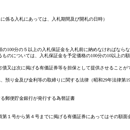
ムに係る入札にあっては、入札期間及び開札の日時）
の100分の５以上の入札保証金を入札前に納めなければなら
ものについては、入札保証金を予定価格の100分の10以上の
債又は次に掲げる有価証券等を担保として提供させることが
れ、預り金及び金利等の取締りに関する法律（昭和29年法律第1
定する郵便貯金銀行が発行する為替証書
項第１号から第４号までに掲げる有価証券にあってはその額面