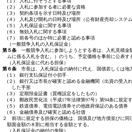
(１) 入札に付そうとする事項
(２) 入札に参加する者に必要な資格
(３) 契約条項を示す日時及び場所
(４) 入札及び開札の日時及び場所（公有財産売却システ
(５) 入札保証金に関する事項
(６) 無効入札に関する事項
(７) 前各号のほか特に必要と認める事項
（一般競争入札の入札保証金）
第５条
一般競争入札に参加しようとする者は、入札見積金額
ムに係る入札を含む。）のうち、予定価格を事前に公表する
（入札保証金に代わる担保）
第６条
市長は、入札保証金の納付に代え、国債若しくは地方
(１) 銀行支払保証付小切手
(２) 銀行又は市長が確実と認める金融機関（出資の受入
した手形
(３) 定期預金証書（質権設定をしたもの）
(４) 郵政民営化法（平成17年法律第97号）第94条に規
(５) 鉄道債券、電信電話債券その他政府保証のある債券
(６) 金融債券及び確実と認める社債
２ 前項に規定する担保の価格は、国債及び地方債並びに同
額面金額の８割に相当する金額とする。
（入札保証金の納付の免除）