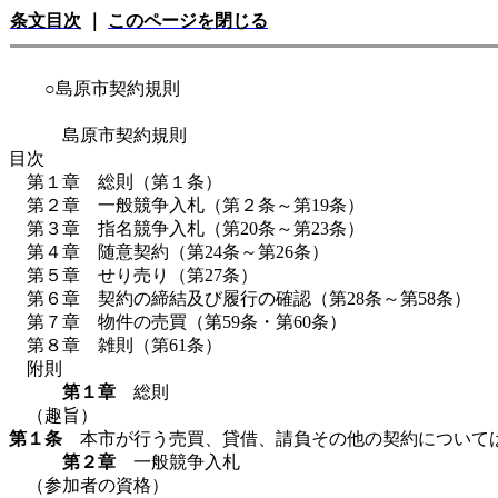
条文目次
｜
このページを閉じる
○島原市契約規則
島原市契約規則
目次
第１章 総則（第１条）
第２章 一般競争入札（第２条～第19条）
第３章 指名競争入札（第20条～第23条）
第４章 随意契約（第24条～第26条）
第５章 せり売り（第27条）
第６章 契約の締結及び履行の確認（第28条～第58条）
第７章 物件の売買（第59条・第60条）
第８章 雑則（第61条）
附則
第１章
総則
（趣旨）
第１条
本市が行う売買、貸借、請負その他の契約については
第２章
一般競争入札
（参加者の資格）