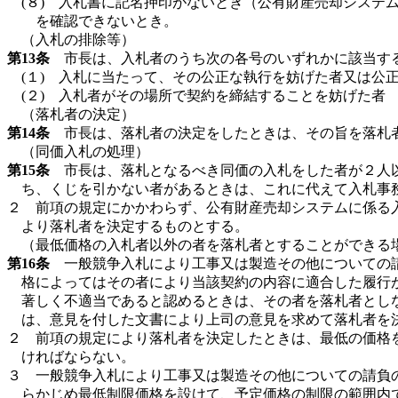
(８) 入札書に記名押印がないとき（公有財産売却シス
を確認できないとき。
（入札の排除等）
第13条
市長は、入札者のうち次の各号のいずれかに該当する
(１) 入札に当たって、その公正な執行を妨げた者又は公
(２) 入札者がその場所で契約を締結することを妨げた者
（落札者の決定）
第14条
市長は、落札者の決定をしたときは、その旨を落札
（同価入札の処理）
第15条
市長は、落札となるべき同価の入札をした者が２人以
ち、くじを引かない者があるときは、これに代えて入札事
２ 前項の規定にかかわらず、公有財産売却システムに係る
より落札者を決定するものとする。
（最低価格の入札者以外の者を落札者とすることができる
第16条
一般競争入札により工事又は製造その他についての請
格によってはその者により当該契約の内容に適合した履行
著しく不適当であると認めるときは、その者を落札者とし
は、意見を付した文書により上司の意見を求めて落札者を
２ 前項の規定により落札者を決定したときは、最低の価格
ければならない。
３ 一般競争入札により工事又は製造その他についての請負
らかじめ最低制限価格を設けて、予定価格の制限の範囲内