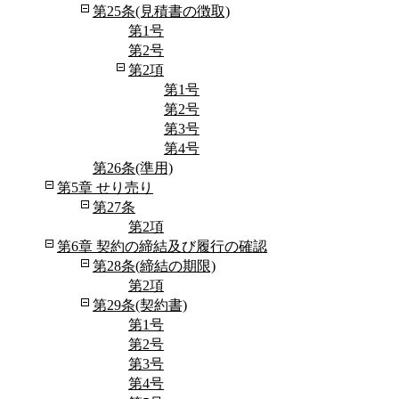
第25条(見積書の徴取)
第1号
第2号
第2項
第1号
第2号
第3号
第4号
第26条(準用)
第5章 せり売り
第27条
第2項
第6章 契約の締結及び履行の確認
第28条(締結の期限)
第2項
第29条(契約書)
第1号
第2号
第3号
第4号