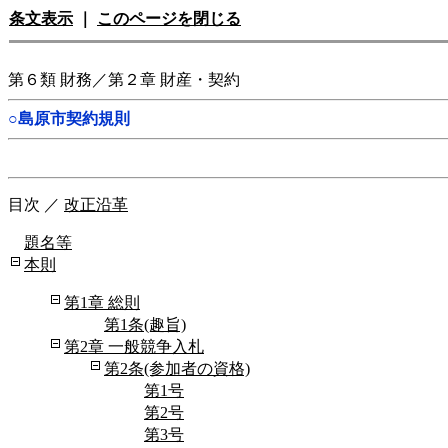
条文表示
｜
このページを閉じる
第６類 財務／第２章 財産・契約
○島原市契約規則
目次
／
改正沿革
題名等
本則
第1章 総則
第1条(趣旨)
第2章 一般競争入札
第2条(参加者の資格)
第1号
第2号
第3号