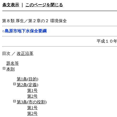
条文表示
｜
このページを閉じる
第８類 厚生／第２章の２ 環境保全
○島原市地下水保全要綱
平成１０
目次
／
改正沿革
題名等
本則
第1条(目的)
第2条(定義)
第1号
第2号
第3条(市の役割)
第1号
第2号