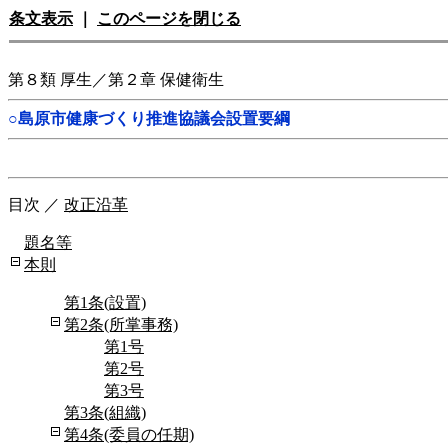
条文表示
｜
このページを閉じる
第８類 厚生／第２章 保健衛生
○島原市健康づくり推進協議会設置要綱
目次
／
改正沿革
題名等
本則
第1条(設置)
第2条(所掌事務)
第1号
第2号
第3号
第3条(組織)
第4条(委員の任期)