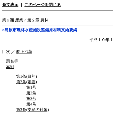
条文表示
｜
このページを閉じる
第９類 産業／第２章 農林
○島原市農林水産施設整備原材料支給要綱
平成１０年
目次
／
改正沿革
題名等
本則
第1条(目的)
第2条(定義)
第1号
第2号
第3号
第4号
第3条(支給の対象)