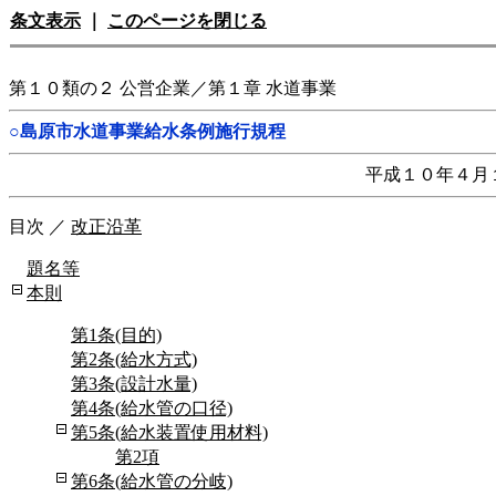
条文表示
｜
このページを閉じる
第１０類の２ 公営企業／第１章 水道事業
○島原市水道事業給水条例施行規程
平成１０年４月
目次
／
改正沿革
題名等
本則
第1条(目的)
第2条(給水方式)
第3条(設計水量)
第4条(給水管の口径)
第5条(給水装置使用材料)
第2項
第6条(給水管の分岐)