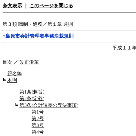
条文表示
｜
このページを閉じる
第３類 職制・処務／第１章 通則
○島原市会計管理者事務決裁規則
平成１１
目次
／
改正沿革
題名等
本則
第1条(趣旨)
第2条(定義)
第3条(会計課長の専決事項)
第1号
第2号
第3号
第4号