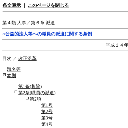
条文表示
｜
このページを閉じる
第４類 人事／第６章 派遣
○公益的法人等への職員の派遣に関する条例
平成１４
目次
／
改正沿革
題名等
本則
第1条(趣旨)
第2条(職員の派遣)
第2項
第1号
第2号
第3号
第4号