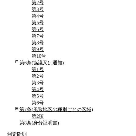
第2号
第3号
第4号
第5号
第6号
第7号
第8号
第9号
第10号
第6条(協議又は通知)
第1号
第2号
第3号
第4号
第5号
第6号
第7条(風致地区の種別ごとの区域)
第2項
第8条(身分証明書)
制定附則