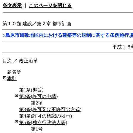
条文表示
｜
このページを閉じる
第１０類 建設／第２章 都市計画
○島原市風致地区内における建築等の規制に関する条例施行
平成１６
目次
／
改正沿革
題名等
本則
第1条(趣旨)
第2条(許可の申請)
第2項
第3条(許可又は不許可の方式)
第4条(許可の標識の掲示)
第5条(独立行政法人等)
第1号