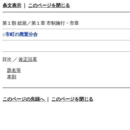
条文表示
｜
このページを閉じる
第１類 総規／第１章 市制施行・市章
○市町の廃置分合
目次
／
改正沿革
題名等
本則
このページの先頭へ
｜
このページを閉じる