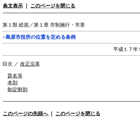
条文表示
｜
このページを閉じる
第１類 総規／第１章 市制施行・市章
○島原市役所の位置を定める条例
平成１７年
目次
／
改正沿革
題名等
本則
制定附則
このページの先頭へ
｜
このページを閉じる