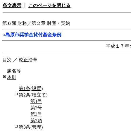
条文表示
｜
このページを閉じる
第６類 財務／第２章 財産・契約
○島原市奨学金貸付基金条例
平成１７年
目次
／
改正沿革
題名等
本則
第1条(設置)
第2条(積立て)
第1号
第2号
第3号
第2項
第3条(管理)