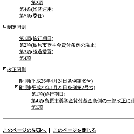
第2項
第4条(繰替運用)
第5条(委任)
制定附則
第1項(施行期日)
第2項(島原市奨学金貸付条例の廃止)
第3項(経過措置)
第4項
改正附則
附 則(平成26年4月24日条例第49号)
附 則(平成29年1月25日条例第2号抄)
第1項(施行期日)
第4項(島原市奨学金貸付基金条例の一部改正に
第5項
このページの先頭へ
｜
このページを閉じる