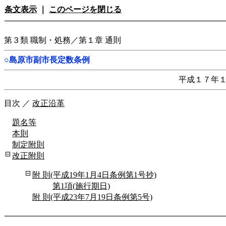
条文表示
｜
このページを閉じる
第３類 職制・処務／第１章 通則
○島原市副市長定数条例
平成１７年
目次
／
改正沿革
題名等
本則
制定附則
改正附則
附 則(平成19年1月4日条例第1号抄)
第1項(施行期日)
附 則(平成23年7月19日条例第5号)