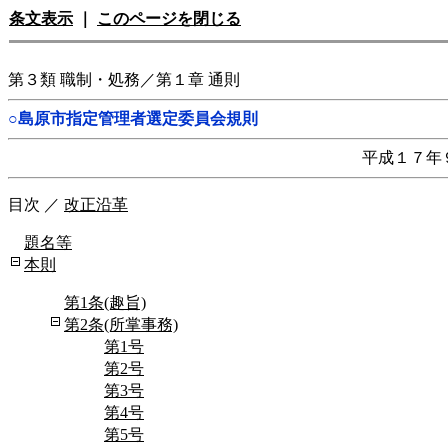
条文表示
｜
このページを閉じる
第３類 職制・処務／第１章 通則
○島原市指定管理者選定委員会規則
平成１７年
目次
／
改正沿革
題名等
本則
第1条(趣旨)
第2条(所掌事務)
第1号
第2号
第3号
第4号
第5号