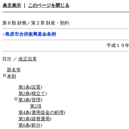
条文表示
｜
このページを閉じる
第６類 財務／第２章 財産・契約
○島原市合併振興基金条例
平成１９
目次
／
改正沿革
題名等
本則
第1条(設置)
第2条(積立て)
第3条(管理)
第2項
第4条(運用益金の処理)
第5条(繰替運用)
第6条(処分)