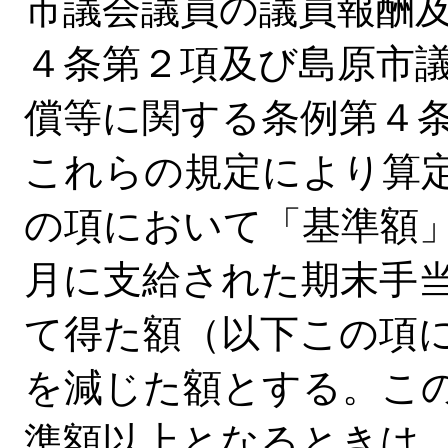
市議会議員の議員報酬
４条第２項及び島原市
償等に関する条例第４
これらの規定により算
の項において「基準額」
月に支給された期末手当の
て得た額（以下この項
を減じた額とする。こ
準額以上となるときは