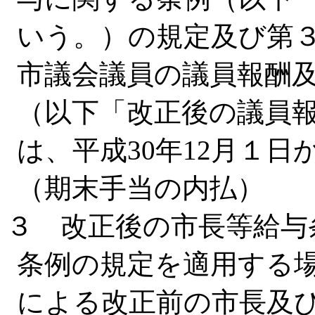
いう。）の規定及び第
市議会議員の議員報酬
（以下「改正後の議員
は、平成30年12月１日
（期末手当の内払）
３ 改正後の市長等給与
条例の規定を適用する
による改正前の市長及