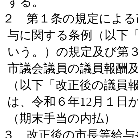
する。
２ 第１条の規定による
与に関する条例（以下
いう。）の規定及び第
市議会議員の議員報酬
（以下「改正後の議員
は、令和６年12月１日
（期末手当の内払）
３ 改正後の市長等給与