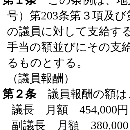
号）第203条第３項及
の議員に対して支給す
手当の額並びにその支
るものとする。
（議員報酬）
第２条
議員報酬の額は
議長 月額 454,000円
副議長 月額 380,00