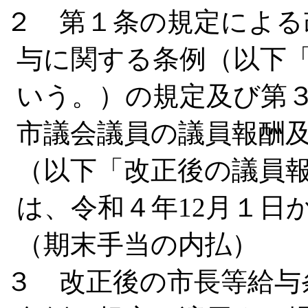
２ 第１条の規定による
与に関する条例（以下
いう。）の規定及び第
市議会議員の議員報酬
（以下「改正後の議員
は、令和４年12月１日
（期末手当の内払）
３ 改正後の市長等給与