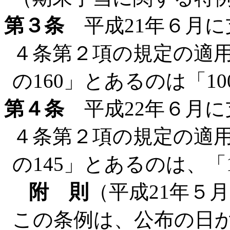
第３条
平成21年６月に
４条第２項の規定の適用
の160」とあるのは「10
第４条
平成22年６月に
４条第２項の規定の適用
の145」とあるのは、「1
附 則
（平成21年５月
この条例は、公布の日