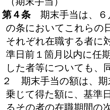
（期末手当）
第４条
期末手当は、６月
の条においてこれらの
それぞれ在職する者に
準日前１箇月以内に任
した者等についても、
２ 期末手当の額は、期末
乗じて得た額に、基準
るその者の在職期間の