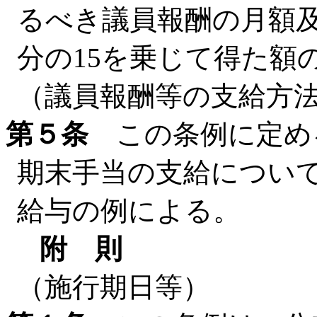
るべき議員報酬の月額及
分の15を乗じて得た額
（議員報酬等の支給方
第５条
この条例に定め
期末手当の支給につい
給与の例による。
附 則
（施行期日等）