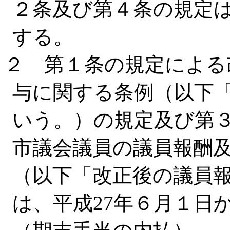
２条及び第４条の規定は
する。
２ 第１条の規定による
与に関する条例（以下
いう。）の規定及び第
市議会議員の議員報酬
（以下「改正後の議員
は、平成27年６月１日