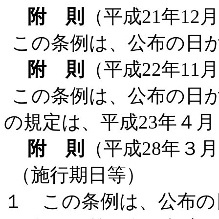
附 則
（平成21年12
この条例は、公布の日
附 則
（平成22年11
この条例は、公布の日
の規定は、平成23年４
附 則
（平成28年３
（施行期日等）
１ この条例は、公布の