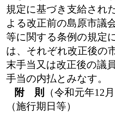
規定に基づき支給され
よる改正前の島原市議
等に関する条例の規定
は、それぞれ改正後の
末手当又は改正後の議
手当の内払とみなす。
附 則
（令和元年12月
（施行期日等）