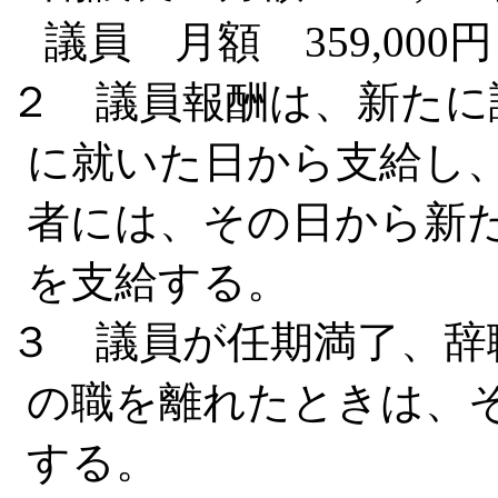
議員 月額 359,000円
２ 議員報酬は、新たに
に就いた日から支給し
者には、その日から新
を支給する。
３ 議員が任期満了、辞
の職を離れたときは、
する。