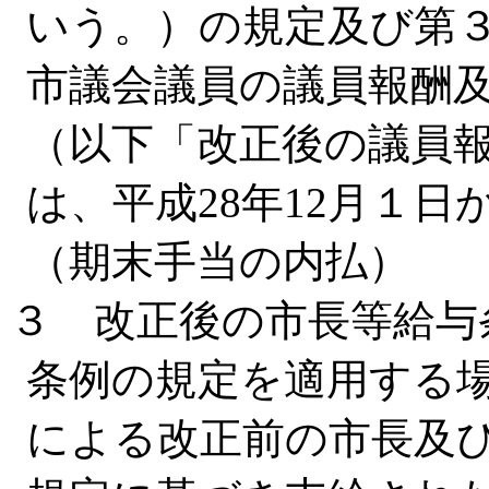
いう。）の規定及び第
市議会議員の議員報酬
（以下「改正後の議員
は、平成28年12月１日
（期末手当の内払）
３ 改正後の市長等給与
条例の規定を適用する
による改正前の市長及