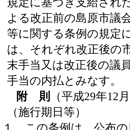
規定に基づき支給され
よる改正前の島原市議
等に関する条例の規定
は、それぞれ改正後の
末手当又は改正後の議
手当の内払とみなす。
附 則
（平成29年12
（施行期日等）
１ この条例は、公布の