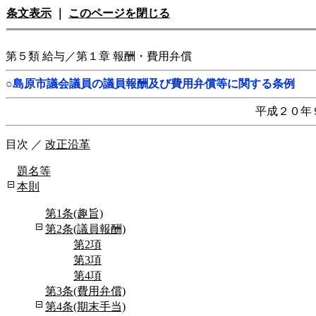
条文表示
｜
このページを閉じる
第５類 給与／第１章 報酬・費用弁償
○島原市議会議員の議員報酬及び費用弁償等に関する条例
平成２０年
目次
／
改正沿革
題名等
本則
第1条(趣旨)
第2条(議員報酬)
第2項
第3項
第4項
第3条(費用弁償)
第4条(期末手当)