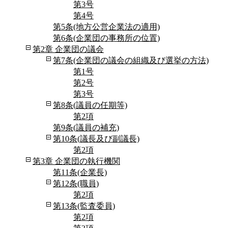
第3号
第4号
第5条(地方公営企業法の適用)
第6条(企業団の事務所の位置)
第2章 企業団の議会
第7条(企業団の議会の組織及び選挙の方法)
第1号
第2号
第3号
第8条(議員の任期等)
第2項
第9条(議員の補充)
第10条(議長及び副議長)
第2項
第3章 企業団の執行機関
第11条(企業長)
第12条(職員)
第2項
第13条(監査委員)
第2項