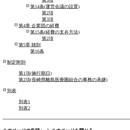
第3項
第14条(運営会議の設置)
第2項
第3項
第4章 企業団の経費
第15条(経費の支弁方法)
第2項
第5章 雑則
第16条
制定附則
第1項(施行期日)
第2項(長崎県離島医療圏組合の事務の承継)
別表
別表1
別表2