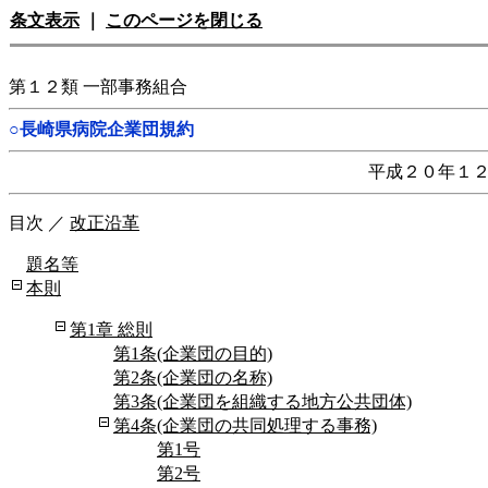
条文表示
｜
このページを閉じる
第１２類 一部事務組合
○長崎県病院企業団規約
平成２０年１
目次
／
改正沿革
題名等
本則
第1章 総則
第1条(企業団の目的)
第2条(企業団の名称)
第3条(企業団を組織する地方公共団体)
第4条(企業団の共同処理する事務)
第1号
第2号