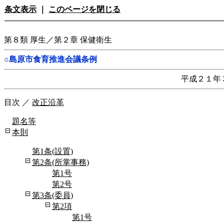
条文表示
｜
このページを閉じる
第８類 厚生／第２章 保健衛生
○島原市食育推進会議条例
平成２１年
目次
／
改正沿革
題名等
本則
第1条(設置)
第2条(所掌事務)
第1号
第2号
第3条(委員)
第2項
第1号