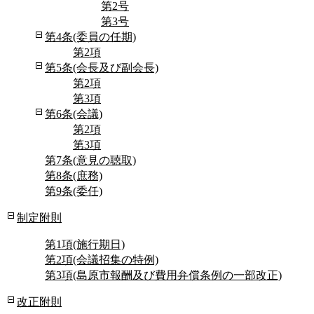
第2号
第3号
第4条(委員の任期)
第2項
第5条(会長及び副会長)
第2項
第3項
第6条(会議)
第2項
第3項
第7条(意見の聴取)
第8条(庶務)
第9条(委任)
制定附則
第1項(施行期日)
第2項(会議招集の特例)
第3項(島原市報酬及び費用弁償条例の一部改正)
改正附則