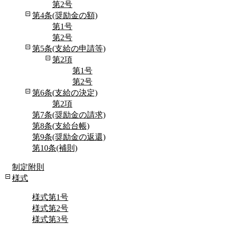
第2号
第4条(奨励金の額)
第1号
第2号
第5条(支給の申請等)
第2項
第1号
第2号
第6条(支給の決定)
第2項
第7条(奨励金の請求)
第8条(支給台帳)
第9条(奨励金の返還)
第10条(補則)
制定附則
様式
様式第1号
様式第2号
様式第3号