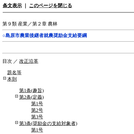
条文表示
｜
このページを閉じる
第９類 産業／第２章 農林
○島原市農業後継者就農奨励金支給要綱
目次
／
改正沿革
題名等
本則
第1条(趣旨)
第2条(定義)
第1号
第2号
第3号
第3条(奨励金の支給対象者)
第1号