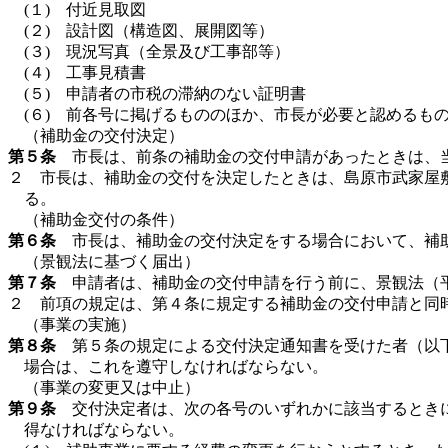
(１) 付近見取図
(２) 設計図（構造図、展開図等）
(３) 現況写真（全景及び工事部等）
(４) 工事見積書
(５) 申請者の市税の滞納のない証明書
(６) 前各号に掲げるもののほか、市長が必要と認めるも
（補助金の交付決定）
第５条
市長は、前条の補助金の交付申請があったときは、当
２ 市長は、補助金の交付を決定したときは、島原市武家屋
る。
（補助金交付の条件）
第６条
市長は、補助金の交付決定をする場合において、補助
（景観法に基づく届出）
第７条
申請者は、補助金の交付申請を行う前に、景観法（平成
２ 前項の規定は、第４条に規定する補助金の交付申請と同
（事業の実施）
第８条
第５条の規定による交付決定通知書を受けた者（以下
場合は、これを遵守しなければならない。
（事業の変更又は中止）
第９条
交付決定者は、次の各号のいずれかに該当するときに
得なければならない。