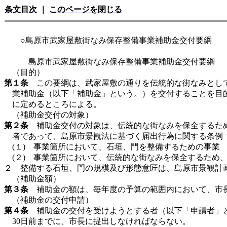
条文目次
｜
このページを閉じる
○島原市武家屋敷街なみ保存整備事業補助金交付要綱
島原市武家屋敷街なみ保存整備事業補助金交付要綱
（目的）
第１条
この要綱は、武家屋敷の通りを伝統的な街なみとして
業補助金（以下「補助金」という。）を交付することを目
に定めるところによる。
（補助金交付の対象）
第２条
補助金交付の対象は、伝統的な街なみを保全するため
者であって、島原市景観法に基づく届出行為に関する条例（
(１) 事業箇所において、石垣、門を整備するための事業
(２) 事業箇所において、伝統的な街なみを保全するため
２ 整備する石垣、門の規模及び形態意匠は、島原市景観計画
（補助金額）
第３条
補助金の額は、毎年度の予算の範囲内において、市
（補助金の交付申請）
第４条
補助金の交付を受けようとする者（以下「申請者」と
30日前までに、市長に提出しなければならない。