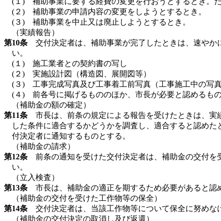
(１) 補助事業に要する経費の変更を行おうとするとき。
(２) 補助事業の申請内容の変更をしようとするとき。
(３) 補助事業を中止又は廃止しようとするとき。
（実績報告）
第10条
交付決定者は、補助事業が完了したときは、速やかに
い。
(１) 施工業者との契約書の写し
(２) 実施設計図（構造図、展開図等）
(３) 工事完成写真及び工事着工前写真（工事施工中の写
(４) 前各号に掲げるもののほか、市長が必要と認めるも
（補助金の額の確定）
第11条
市長は、前条の規定による報告を受けたときは、実績
した条件に適合するかどうかを調査し、適合すると認めた
付決定者に通知するものとする。
（補助金の請求）
第12条
前条の通知を受けた交付決定者は、補助金の交付を受
い。
（立入検査）
第13条
市長は、補助金の適正を期するため必要があると認め
（補助金の交付を受けた工作物等の保全）
第14条
交付決定者は、当該工作物等について保全に努めな
（補助金の交付決定の取消し及び返還）