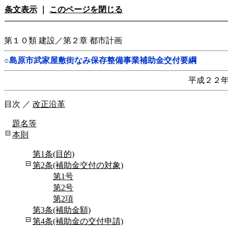
条文表示
｜
このページを閉じる
第１０類 建設／第２章 都市計画
○島原市武家屋敷街なみ保存整備事業補助金交付要綱
平成２２
目次
／
改正沿革
題名等
本則
第1条(目的)
第2条(補助金交付の対象)
第1号
第2号
第2項
第3条(補助金額)
第4条(補助金の交付申請)