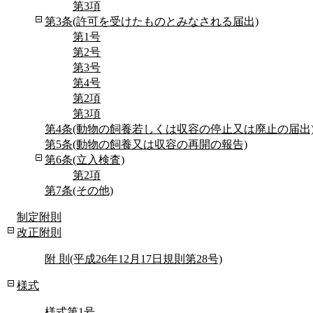
第3項
第3条(許可を受けたものとみなされる届出)
第1号
第2号
第3号
第4号
第2項
第3項
第4条(動物の飼養若しくは収容の停止又は廃止の届出
第5条(動物の飼養又は収容の再開の報告)
第6条(立入検査)
第2項
第7条(その他)
制定附則
改正附則
附 則(平成26年12月17日規則第28号)
様式
様式第1号