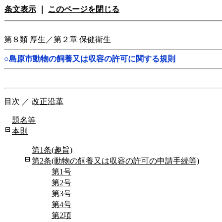
条文表示
｜
このページを閉じる
第８類 厚生／第２章 保健衛生
○島原市動物の飼養又は収容の許可に関する規則
目次
／
改正沿革
題名等
本則
第1条(趣旨)
第2条(動物の飼養又は収容の許可の申請手続等)
第1号
第2号
第3号
第4号
第2項