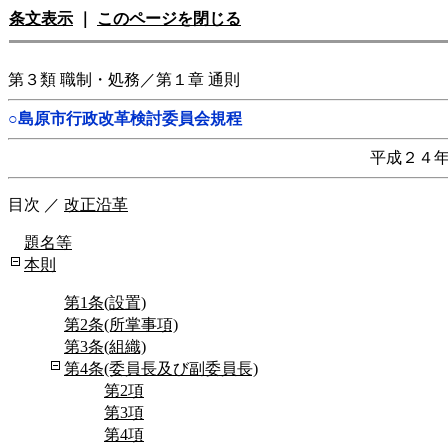
条文表示
｜
このページを閉じる
第３類 職制・処務／第１章 通則
○島原市行政改革検討委員会規程
平成２４
目次
／
改正沿革
題名等
本則
第1条(設置)
第2条(所掌事項)
第3条(組織)
第4条(委員長及び副委員長)
第2項
第3項
第4項