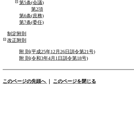
第5条(会議)
第2項
第6条(庶務)
第7条(委任)
制定附則
改正附則
附 則(平成25年12月26日訓令第21号)
附 則(令和3年4月1日訓令第18号)
このページの先頭へ
｜
このページを閉じる