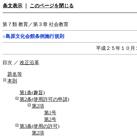
条文表示
｜
このページを閉じる
第７類 教育／第３章 社会教育
○島原文化会館条例施行規則
平成２５年１０月
目次
／
改正沿革
題名等
本則
第1条(趣旨)
第2条(使用許可の申請)
第2項
第1号
第2号
第3条(使用の許可)
第2項