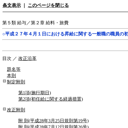
条文表示
｜
このページを閉じる
第５類 給与／第２章 給料・旅費
○平成２７年４月１日における昇給に関する一般職の職員の
目次
／
改正沿革
題名等
本則
制定附則
第1項(施行期日)
第2項(初任給に関する経過措置)
改正附則
附 則(平成28年3月25日規則第19号)
附 則(平成28年7月12日規則第26号)