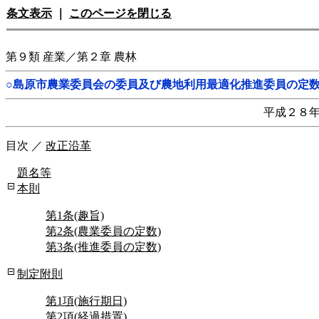
条文表示
｜
このページを閉じる
第９類 産業／第２章 農林
○島原市農業委員会の委員及び農地利用最適化推進委員の定
平成２８
目次
／
改正沿革
題名等
本則
第1条(趣旨)
第2条(農業委員の定数)
第3条(推進委員の定数)
制定附則
第1項(施行期日)
第2項(経過措置)