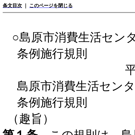
条文目次
｜
このページを閉じる
○島原市消費生活セン
条例施行規則
島原市消費生活セン
条例施行規則
（趣旨）
第１条
この規則は、島