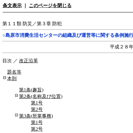
条文表示
｜
このページを閉じる
第１１類 防災／第３章 防犯
○島原市消費生活センターの組織及び運営等に関する条例施
平成２８
目次
／
改正沿革
題名等
本則
第1条(趣旨)
第2条(名称及び位置)
第1号
第2号
第3条(所掌事務)
第1号
第2号