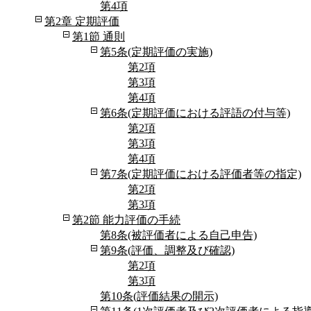
第4項
第2章 定期評価
第1節 通則
第5条(定期評価の実施)
第2項
第3項
第4項
第6条(定期評価における評語の付与等)
第2項
第3項
第4項
第7条(定期評価における評価者等の指定)
第2項
第3項
第2節 能力評価の手続
第8条(被評価者による自己申告)
第9条(評価、調整及び確認)
第2項
第3項
第10条(評価結果の開示)