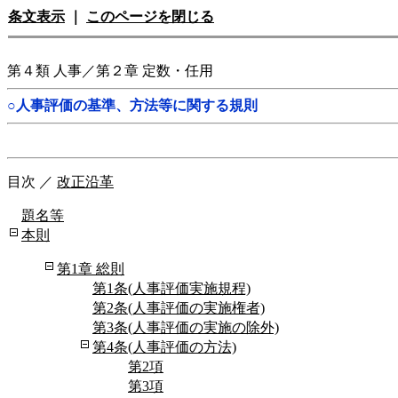
条文表示
｜
このページを閉じる
第４類 人事／第２章 定数・任用
○人事評価の基準、方法等に関する規則
目次
／
改正沿革
題名等
本則
第1章 総則
第1条(人事評価実施規程)
第2条(人事評価の実施権者)
第3条(人事評価の実施の除外)
第4条(人事評価の方法)
第2項
第3項