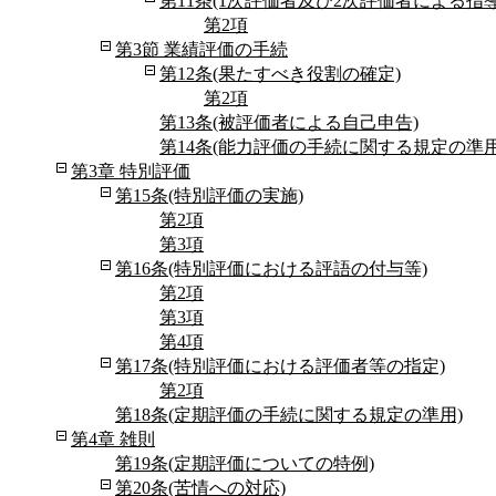
第11条(1次評価者及び2次評価者による指
第2項
第3節 業績評価の手続
第12条(果たすべき役割の確定)
第2項
第13条(被評価者による自己申告)
第14条(能力評価の手続に関する規定の準用
第3章 特別評価
第15条(特別評価の実施)
第2項
第3項
第16条(特別評価における評語の付与等)
第2項
第3項
第4項
第17条(特別評価における評価者等の指定)
第2項
第18条(定期評価の手続に関する規定の準用)
第4章 雑則
第19条(定期評価についての特例)
第20条(苦情への対応)