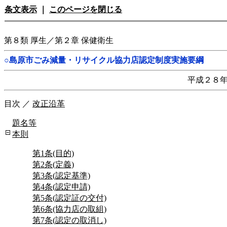
条文表示
｜
このページを閉じる
第８類 厚生／第２章 保健衛生
○島原市ごみ減量・リサイクル協力店認定制度実施要綱
平成２８
目次
／
改正沿革
題名等
本則
第1条(目的)
第2条(定義)
第3条(認定基準)
第4条(認定申請)
第5条(認定証の交付)
第6条(協力店の取組)
第7条(認定の取消し)