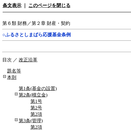
条文表示
｜
このページを閉じる
第６類 財務／第２章 財産・契約
○ふるさとしまばら応援基金条例
目次
／
改正沿革
題名等
本則
第1条(基金の設置)
第2条(積立金)
第1号
第2号
第2項
第3条(管理)
第2項