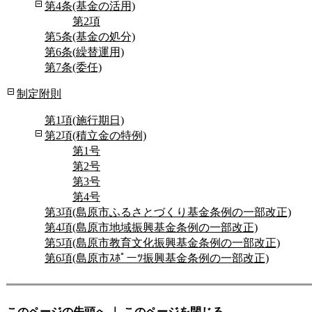
第4条(基金の活用)
第2項
第5条(基金の処分)
第6条(繰替運用)
第7条(委任)
制定附則
第1項(施行期日)
第2項(積立金の特例)
第1号
第2号
第3号
第4号
第3項(島原市ふるさとづくり基金条例の一部改正)
第4項(島原市地域振興基金条例の一部改正)
第5項(島原市教育文化振興基金条例の一部改正)
第6項(島原市ｽﾎﾟーﾂ振興基金条例の一部改正)
このページの先頭へ
｜
このページを閉じる