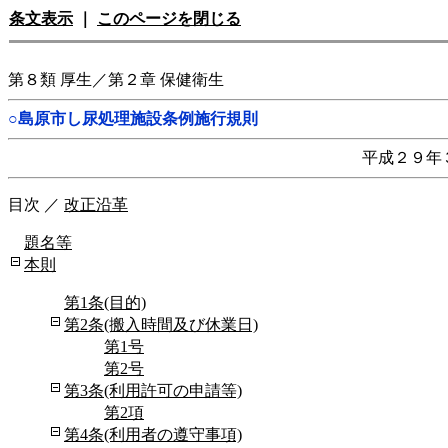
条文表示
｜
このページを閉じる
第８類 厚生／第２章 保健衛生
○島原市し尿処理施設条例施行規則
平成２９年
目次
／
改正沿革
題名等
本則
第1条(目的)
第2条(搬入時間及び休業日)
第1号
第2号
第3条(利用許可の申請等)
第2項
第4条(利用者の遵守事項)