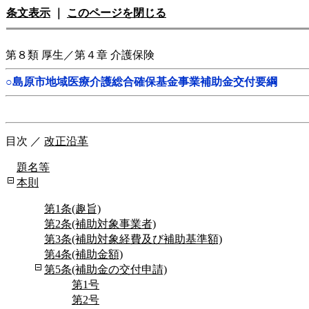
条文表示
｜
このページを閉じる
第８類 厚生／第４章 介護保険
○島原市地域医療介護総合確保基金事業補助金交付要綱
目次
／
改正沿革
題名等
本則
第1条(趣旨)
第2条(補助対象事業者)
第3条(補助対象経費及び補助基準額)
第4条(補助金額)
第5条(補助金の交付申請)
第1号
第2号