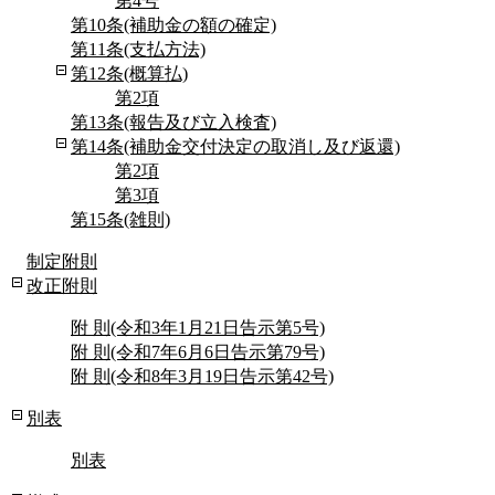
第4号
第10条(補助金の額の確定)
第11条(支払方法)
第12条(概算払)
第2項
第13条(報告及び立入検査)
第14条(補助金交付決定の取消し及び返還)
第2項
第3項
第15条(雑則)
制定附則
改正附則
附 則(令和3年1月21日告示第5号)
附 則(令和7年6月6日告示第79号)
附 則(令和8年3月19日告示第42号)
別表
別表