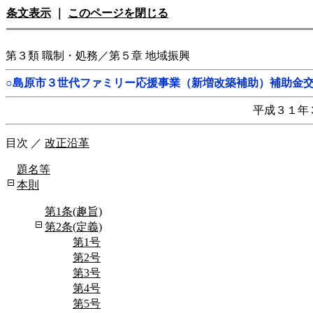
条文表示
｜
このページを閉じる
第３類 職制・処務／第５章 地域振興
○島原市３世代ファミリー応援事業（新増改築補助）補助金
平成３１年
目次
／
改正沿革
題名等
本則
第1条(趣旨)
第2条(定義)
第1号
第2号
第3号
第4号
第5号