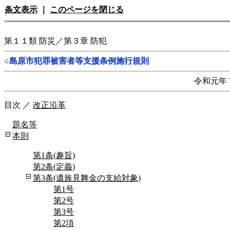
条文表示
｜
このページを閉じる
第１１類 防災／第３章 防犯
○島原市犯罪被害者等支援条例施行規則
令和元年
目次
／
改正沿革
題名等
本則
第1条(趣旨)
第2条(定義)
第3条(遺族見舞金の支給対象)
第1号
第2号
第3号
第2項