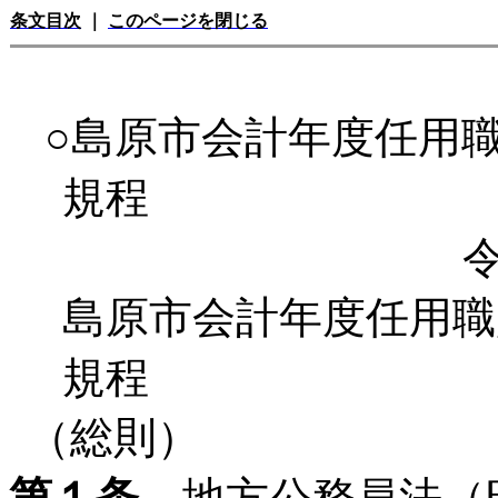
条文目次
｜
このページを閉じる
○島原市会計年度任用
規程
島原市会計年度任用
規程
（総則）
第１条
地方公務員法（昭