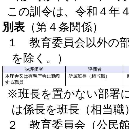
この訓令は、令和４年
別表
（第４条関係）
１ 教育委員会以外の
を除く。）
被評価者
評価者
本庁舎又は有明庁舎に勤務
所属班長（相当職）
する職員
※班長を置かない部署
は係長を班長（相当職
２ 教育委員会（公民