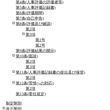
第4条(人事評価の評価者等)
第5条(人事評価記録書)
第6条(評価期間)
第7条(自己申告)
第8条(評価及び確認)
第2項
第3項
第1号
第2号
第9条(評価結果の開示)
第10条(面談)
第2項
第3項
第11条(人事評価記録書の提出及び保管)
第2項
第12条(苦情への対応)
第2項
第13条(委任規定)
制定附則
改正附則