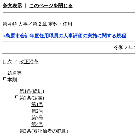
条文表示
｜
このページを閉じる
第４類 人事／第２章 定数・任用
○島原市会計年度任用職員の人事評価の実施に関する規程
令和２年
目次
／
改正沿革
題名等
本則
第1条(総則)
第2条(定義)
第1号
第2号
第3号
第4号
第3条(被評価者の範囲)