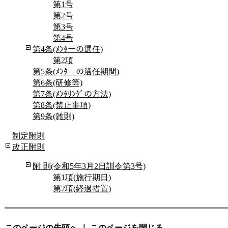
第1号
第2号
第3号
第4号
第4条(ﾒﾝﾀーの選任)
第2項
第5条(ﾒﾝﾀーの選任期間)
第6条(研修等)
第7条(ﾒﾝﾀﾘﾝｸﾞの方法)
第8条(禁止事項)
第9条(雑則)
制定附則
改正附則
附 則(令和5年3月2日訓令第3号)
第1項(施行期日)
第2項(経過措置)
このページの先頭へ
｜
このページを閉じる