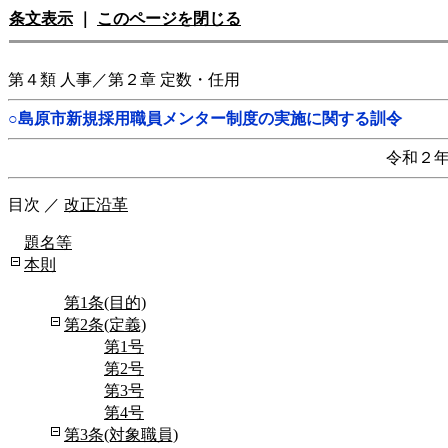
条文表示
｜
このページを閉じる
第４類 人事／第２章 定数・任用
○島原市新規採用職員メンター制度の実施に関する訓令
令和２
目次
／
改正沿革
題名等
本則
第1条(目的)
第2条(定義)
第1号
第2号
第3号
第4号
第3条(対象職員)