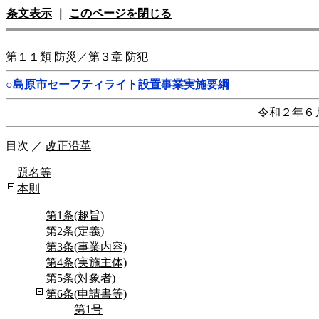
条文表示
｜
このページを閉じる
第１１類 防災／第３章 防犯
○島原市セーフティライト設置事業実施要綱
令和２年６
目次
／
改正沿革
題名等
本則
第1条(趣旨)
第2条(定義)
第3条(事業内容)
第4条(実施主体)
第5条(対象者)
第6条(申請書等)
第1号