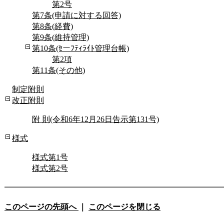
第2号
第7条(申請に対する回答)
第8条(経費)
第9条(維持管理)
第10条(ｾーﾌﾃｨﾗｲﾄ管理台帳)
第2項
第11条(その他)
制定附則
改正附則
附 則(令和6年12月26日告示第131号)
様式
様式第1号
様式第2号
このページの先頭へ
｜
このページを閉じる