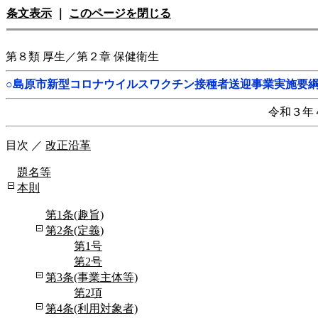
条文表示
｜
このページを閉じる
第８類 厚生／第２章 保健衛生
○島原市新型コロナウイルスワクチン接種者送迎事業実施要
令和３年
目次
／
改正沿革
題名等
本則
第1条(趣旨)
第2条(定義)
第1号
第2号
第3条(事業主体等)
第2項
第4条(利用対象者)