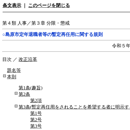
条文表示
｜
このページを閉じる
第４類 人事／第３章 分限・懲戒
○島原市定年退職者等の暫定再任用に関する規則
令和５
目次
／
改正沿革
題名等
本則
第1条(趣旨)
第2条
第2項
第3条(暫定再任用をされることを希望する者に明示す
第1号
第2号
第3号