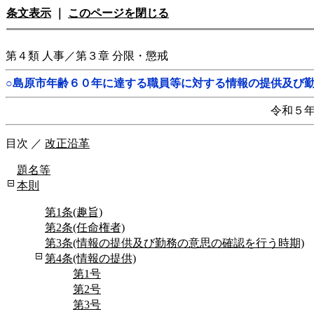
条文表示
｜
このページを閉じる
第４類 人事／第３章 分限・懲戒
○島原市年齢６０年に達する職員等に対する情報の提供及び
令和５
目次
／
改正沿革
題名等
本則
第1条(趣旨)
第2条(任命権者)
第3条(情報の提供及び勤務の意思の確認を行う時期)
第4条(情報の提供)
第1号
第2号
第3号