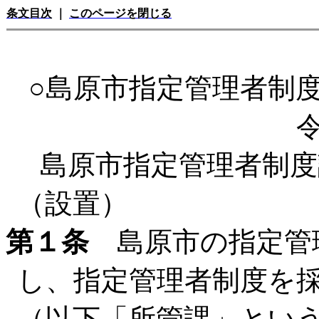
条文目次
｜
このページを閉じる
○島原市指定管理者制
島原市指定管理者制度
（設置）
第１条
島原市の指定管
し、指定管理者制度を
（以下「所管課」とい