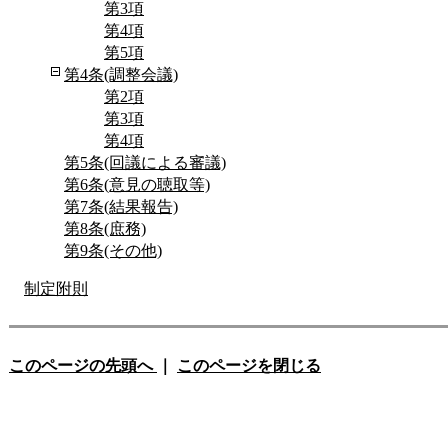
第3項
第4項
第5項
第4条(調整会議)
第2項
第3項
第4項
第5条(回議による審議)
第6条(意見の聴取等)
第7条(結果報告)
第8条(庶務)
第9条(その他)
制定附則
このページの先頭へ
｜
このページを閉じる