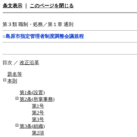
条文表示
｜
このページを閉じる
第３類 職制・処務／第１章 通則
○島原市指定管理者制度調整会議規程
目次
／
改正沿革
題名等
本則
第1条(設置)
第2条(所掌事務)
第1号
第2号
第3号
第3条(組織)
第2項