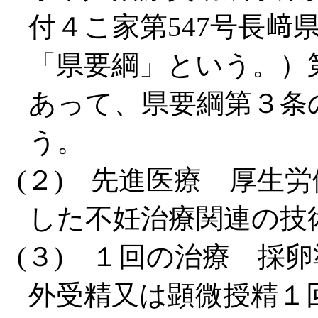
付４こ家第547号長﨑
「県要綱」という。）
あって、県要綱第３条
う。
(２) 先進医療 厚生
した不妊治療関連の技
(３) １回の治療 採
外受精又は顕微授精１